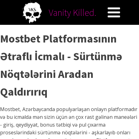
Vanity Killed.
Mostbet Platformasının
Ətraflı İcmalı - Sürtünmə
Nöqtələrini Aradan
Qaldırırıq
Mostbet, Azərbaycanda populyarlaşan onlayn platformadır
və bu icmalda mən sizin üçün ən çox rast gəlinən maneələri
- giriş, qeydiyyat, bonus tətbiqi və pul çıxarma
proseslərindəki sürtünmə nöqtələrini - aşkarlayıb onları