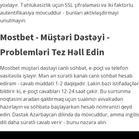
yoxlayır. Təhlükəsizlik üçün SSL şifrələməsi və iki faktorlu
autentifikasiya mövcuddur - bunları aktivləşdirməyi
unutmayın.
Mostbet - Müştəri Dəstəyi -
Problemləri Tez Həll Edin
Mostbet müştəri dəstəyi canlı söhbət, e-poçt və telefon
vasitəsilə işləyir. Mən ən sürətli kanalı canlı söhbət hesab
edirəm - cavab müddəti 1-2 dəqiqədir. Lakin bəzi istifadəçilər
bildirir ki, e-poçt cavabları 12-24 saat çəkir. Bu sürtünmə
nöqtəsini aradan qaldırmaq üçün sualınızı əvvəlcədən
hazırlayın və söhbətə başlayarkən hesab nömrənizi qeyd
edin. Dəstək Azərbaycan dilində də mövcuddur, amma ingilis
dili daha sürətli cavab verir - bunu nəzərə alın.